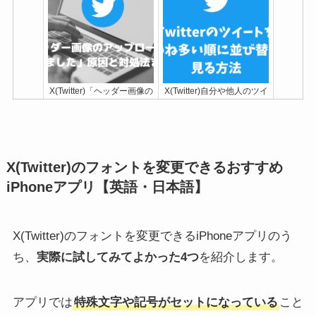
X(Twitter)「ヘッダー画像の
X(Twitter)自分や他人のツイ
アップロードに失敗しまし
ートをいいね多い順に並び
た」原因と対処法まとめ
替えて見る方法
X(Twitter)のフォントを変更できるおすすめ
iPhoneアプリ【英語・日本語】
X(Twitter)のフォントを変更できるiPhoneアプリのう
ち、
実際に試してみてよかった4つ
を紹介します。
X(Twitter)をWebブラウザ版
X(Twitter)の返信を見られた
で開く方法！開けない/ログ
くない！自分に届いたリプ
インできない時の対処法も
を消せる？非表示の返信機
解説【スマホ/PC】
能の使い方
アプリでは
特殊文字や記号がセットになっている
こと