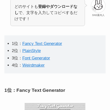
どのサイトも
登録やダウンロードな
し
で、文字を入力してコピペするだ
SNS案内人
けです！
1位：
Fancy Text Generator
【コピペ】おしゃれでかわ
X(Twitter)のセンシティブを
2位：
PlainStyle
いい特殊文字/絵文字/フォン
解除して表示する方法！英
トまとめ！インスタなどの
語表記の場合も解説
3位：
Font Generator
SNSに
4位：
Weirdmaker
1位：Fancy Text Generator
未読無視されて冷めた…そ
X(Twitter)スペースに聞くだ