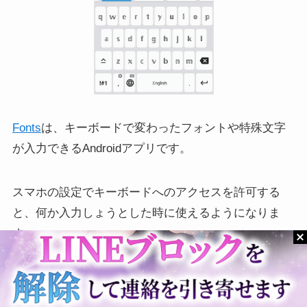
ツイ消しできるツールまと
X(Twitter)動画の自動再生を
Fonts
は、キーボードで変わったフォントや特殊文字
め！無料でできる？やり方
止める設定方法！
が入力できるAndroidアプリです。
や一括消しも解説（X：旧
[iPhone/Android対応]
Twitter）
スマホの設定でキーボードへのアクセスを許可する
と、何か入力しょうとした時に使えるようになりま
す。
こちらは説明は全て英語で、無料フォントや特殊文字
が用意されていますが、
日本語フォントはありませ