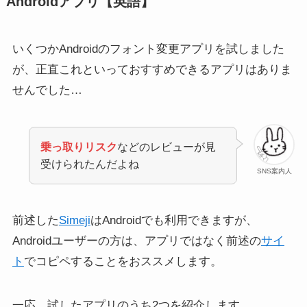
Androidアプリ【英語】
いくつかAndroidのフォント変更アプリを試しました
が、正直これといっておすすめできるアプリはありま
【最新】X(Twitter)めちゃ重
Nitterの危険性は？使い方や
い？データセーバーオン/AI
X(Twitter)との違い・メリッ
せんでした…
学習オフなど対処法を解説
トも解説
乗っ取りリスク
などのレビューが見
受けられたんだよね
SNS案内人
前述した
Simeji
はAndroidでも利用できますが、
Androidユーザーの方は、アプリではなく前述の
サイ
X(Twitter)で自分をセンシテ
【iOS版】X(Twitter)の広告
ィブに設定する方法２つ！
の当たり判定が小さくなっ
ト
でコピペすることをおススメします。
全部or一部も選べる
た！3点リーダーのどこを
押す？
一応、試したアプリのうち2つを紹介します。