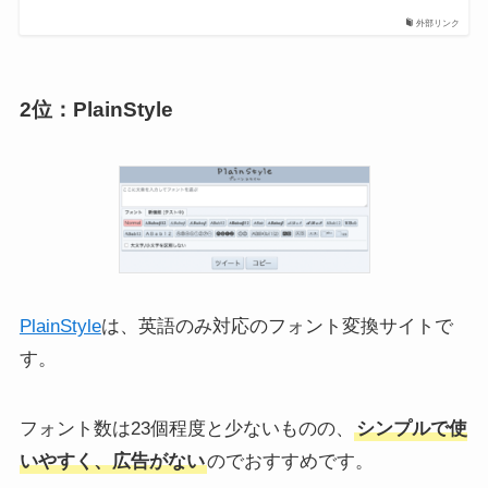
X(Twitter)「内容の警告」で
X(Twitter)が見たくないポス
外部リンク
ツイート画像が表示されな
トばかり。非表示対策とな
い！センシティブ解除して
るキーワードミュートなど
るのになぜ？表示方法も解
設定方法
説
2位：PlainStyle
PlainStyle
は、英語のみ対応のフォント変換サイトで
す。
フォント数は23個程度と少ないものの、
シンプルで使
いやすく、広告がない
のでおすすめです。