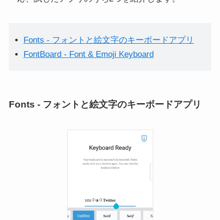
Fonts - フォントと絵文字のキーボードアプリ
FontBoard - Font & Emoji Keyboard
X(Twitter)エラー「問題が発
X(Twitter)で引用リプライ/引
生しました…」の原因と対
用リポスト(リツイート)す
処法まとめ
る方法【スマホでOK】
Fonts - フォントと絵文字のキーボードアプリ
X(Twitter)スペースのやり方
[初心者向け]TikTok著作権は
や機能まとめ！
大丈夫？引っかからない方
iPhone/Android/PC対応
法や侵害例まとめ