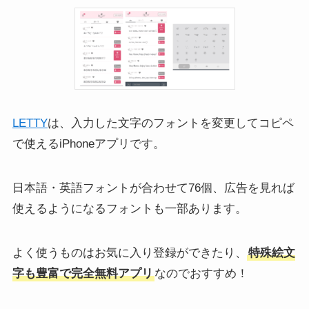
LETTY
は、入力した文字のフォントを変更してコピペ
X(Twitter)が見たくないポス
X(Twitter)スペースのアーカ
で使えるiPhoneアプリです。
トばかり。非表示対策とな
イブ(録音)が可能に！終了
るキーワードミュートなど
後のスペースを聞く方法
設定方法
日本語・英語フォントが合わせて76個、広告を見れば
使えるようになるフォントも一部あります。
よく使うものはお気に入り登録ができたり、
特殊絵文
字も豊富で完全無料アプリ
なのでおすすめ！
TikTokとインスタの連携/解
X(Twitter)コミュニティの参