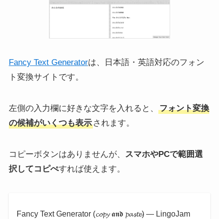
の理由と前に進むための方
け参加する方法と聞こえな
法とは？
い時の対処法
[iPhone/Android対応]
Fancy Text Generator
は、日本語・英語対応のフォン
ト変換サイトです。
左側の入力欄に好きな文字を入れると、
フォント変換
【iOS版】X(Twitter)の広告
X (Twitter)の返信/リプライ
の当たり判定が小さくなっ
をタイムラインに表示させ
の候補がいくつも表示
されます。
た！3点リーダーのどこを
ない方法！スマホ・PC対応
押す？
コピーボタンはありませんが、
スマホやPCで範囲選
択してコピぺ
すれば使えます。
Fancy Text Generator (𝓬𝓸𝓹𝔂 𝖆𝖓𝖉 𝓹𝓪𝓼𝓽𝓮) ― LingoJam